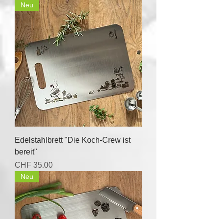
Neu
Edelstahlbrett "Die Koch-Crew ist
bereit"
Price
CHF 35.00
Neu