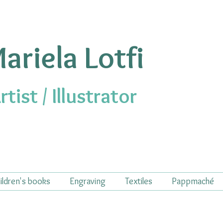
ariela Lotfi
rtist / Illustrator
ildren's books
Engraving
Textiles
Pappmaché