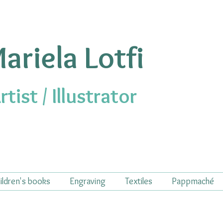
ariela Lotfi
rtist / Illustrator
ildren's books
Engraving
Textiles
Pappmaché