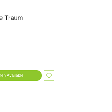
he Traum
hen Available