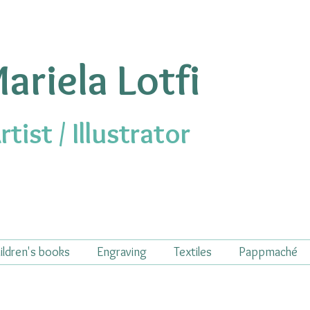
ariela Lotfi
rtist / Illustrator
ildren's books
Engraving
Textiles
Pappmaché