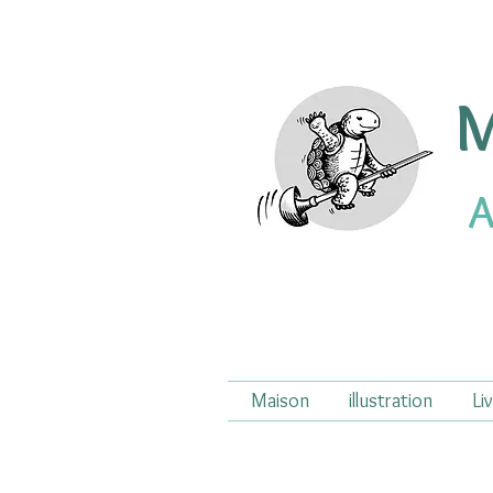
M
A
Maison
illustration
Li