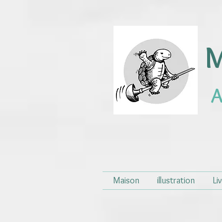
M
A
Maison
illustration
Li