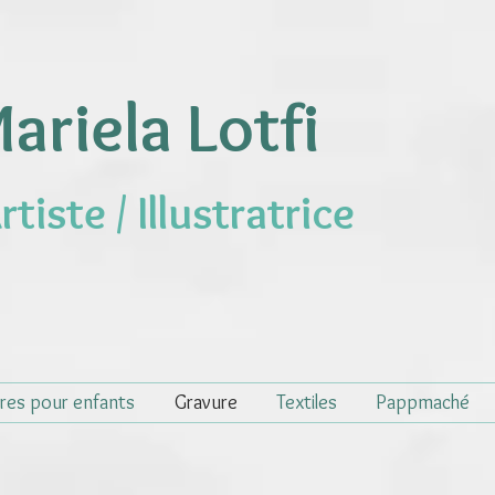
ariela Lotfi
rtiste / Illustratrice
vres pour enfants
Gravure
Textiles
Pappmaché