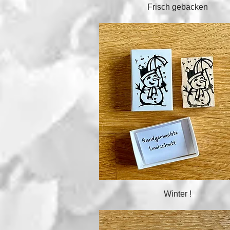
Schnellansicht
Frisch gebacken
Schnellansicht
Winter !