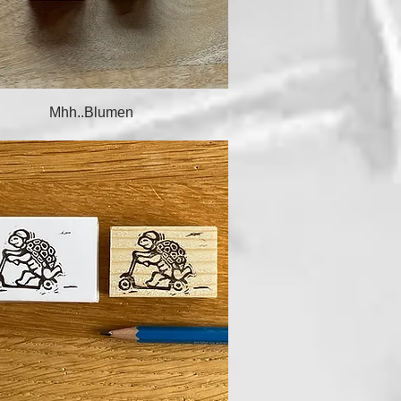
Schnellansicht
Mhh..Blumen