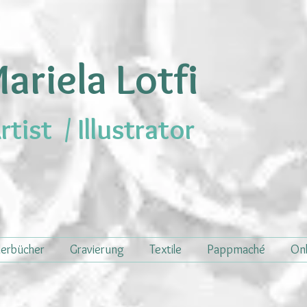
ariela Lotfi
rtist /
Illustrator
derbücher
Gravierung
Textile
Pappmaché
Onl