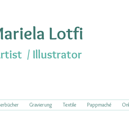
ariela Lotfi
rtist /
Illustrator
derbücher
Gravierung
Textile
Pappmaché
Onl