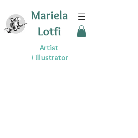
Mariela
Lotfi
Artist
/
Illustrator