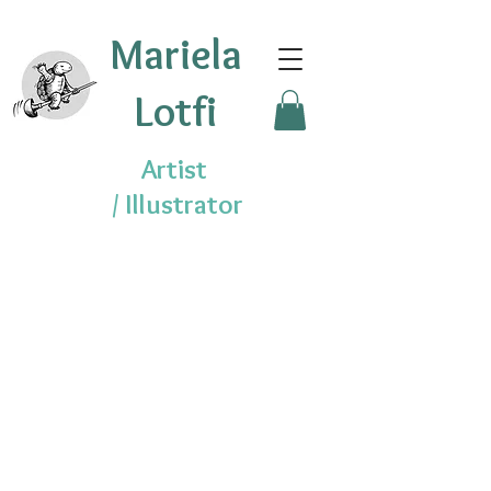
Mariela
Lotfi
Artist
/
Illustrator