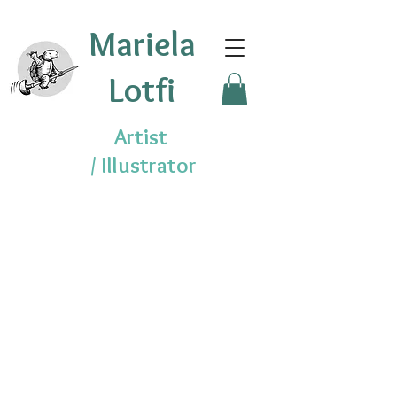
Mariela
Lotfi
Artist
/
Illustrator