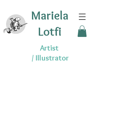
Mariela
Lotfi
Artist
/
Illustrator