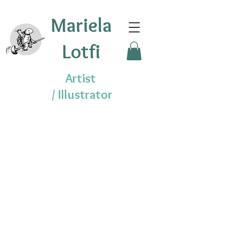
Mariela
Lotfi
Artist
/
Illustrator