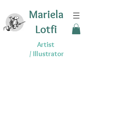
Mariela
Lotfi
Artist
/
Illustrator