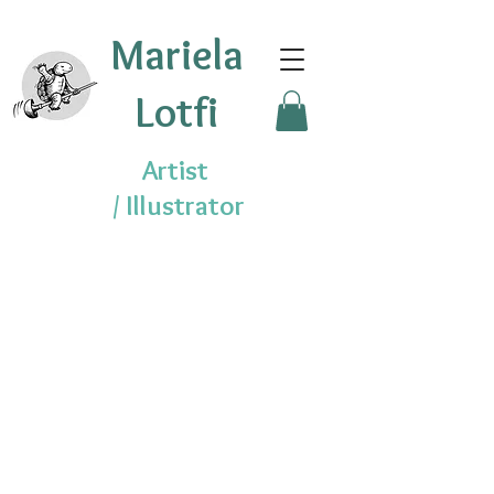
Mariela
Lotfi
Artist
/
Illustrator