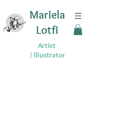
Mariela
Lotfi
Artist
/
Illustrator