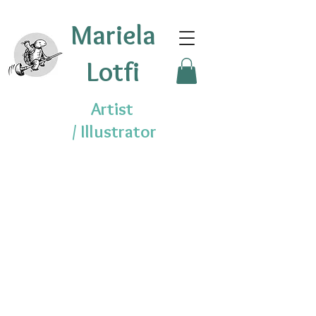
Mariela
Lotfi
Artist
/
Illustrator