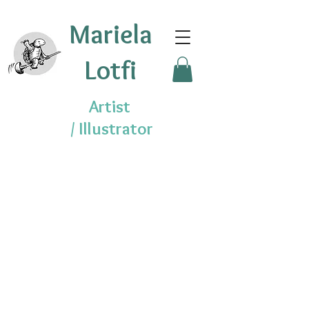
Mariela
Lotfi
Artist
/
Illustrator