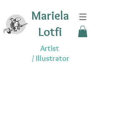
Mariela
Lotfi
Artist
/
Illustrator