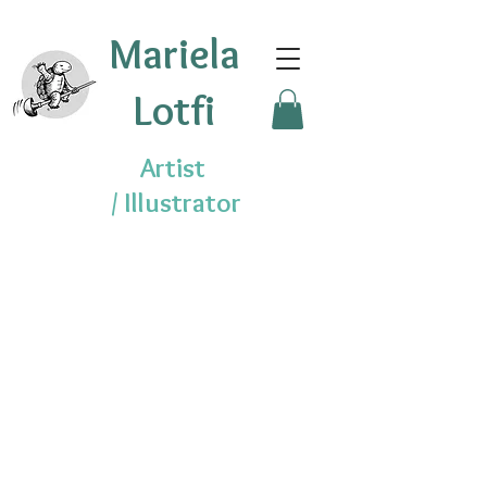
Mariela
Lotfi
Artist
/
Illustrator