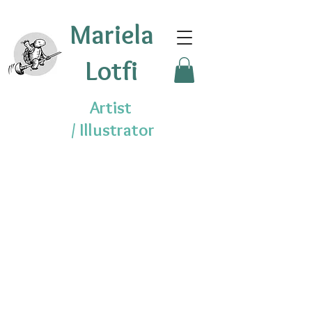
Mariela
Lotfi
Artist
/
Illustrator