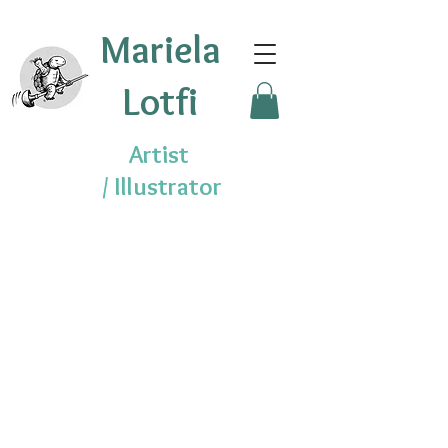
Mariela
Lotfi
Artist
/
Illustrator