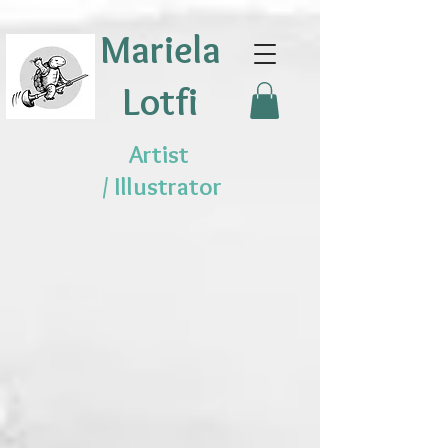
Mariela
Lotfi
Artist
/
Illustrator